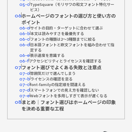
TypeSquare（モリサワの和文フォント特化サー
05-c
ビス）
ホームページのフォントの選び方と使い方の
06
ポイント
サイトの目的・ターゲットに合わせて選ぶ
06-a
本文は読みやすさを最優先する
06-b
フォントの種類は2〜3種類までに絞る
06-c
日本語フォントと欧文フォントを組み合わせて指
06-d
定する
表示速度を意識する
06-e
アクセシビリティとライセンスを確認する
06-f
フォント選びでよくある失敗と注意点
07
雰囲気だけで選んでしまう
07-a
ライセンスの確認を怠る
07-b
font-familyの指定順を間違える
07-c
スマートフォンでの見え方を確認しない
07-d
Webフォントを多用しすぎて表示が遅くなる
07-e
まとめ｜フォント選びはホームページの印象
08
を決める重要な工程