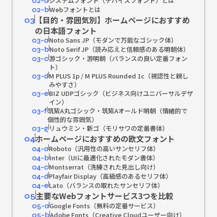
システムフォント（デバイスフォント）とは
02-a
Webフォントとは
02-b
【目的・雰囲気別】ホームページにおすすめ
03
の日本語フォント
Noto Sans JP（モダンで万能なゴシック体）
03-a
Noto Serif JP（読み応えと信頼感のある明朝体）
03-b
游ゴシック・游明朝（バランスの良い定番フォン
03-c
ト）
M PLUS 1p / M PLUS Rounded 1c（視認性と親し
03-d
みやすさ）
BIZ UDPゴシック（ビジネス向けユニバーサルデザ
03-e
イン）
筑紫A丸ゴシック・筑紫Aオールド明朝（情緒的で
03-f
個性的な雰囲気）
リュウミン・新ゴ（モリサワの定番書体）
03-g
ホームページにおすすめの欧文フォント
04
Roboto（汎用性の高いサンセリフ体）
04-a
Inter（UIに最適化されたモダン書体）
04-b
Montserrat（洗練された見出し向け）
04-c
Playfair Display（高級感のあるセリフ体）
04-d
Lato（バランスの取れたサンセリフ体）
04-e
主要なWebフォントサービス3つを比較
05
Google Fonts（無料の定番サービス）
05-a
Adobe Fonts（Creative Cloudユーザー向け）
05-b