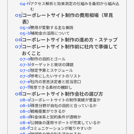
アクセス解析と効果測定の仕組みを最初から組み込
04-h
む
コーポレートサイト制作の費用相場（早見
05
表）
費用が変動する主な要因
05-a
補助金の活用について
05-b
コーポレートサイト制作の進め方・ステップ
06
コーポレートサイト制作前に社内で準備して
07
おくこと
制作の目的とゴール
07-a
ターゲットと現状の課題
07-b
想定予算とスケジュール
07-c
参考にしたいサイトのリスト
07-d
社内の意思決定者と担当窓口
07-e
用意できる素材の棚卸し
07-f
コーポレートサイト制作会社の選び方
08
コーポレートサイトの制作実績が豊富か
08-a
得意分野が自社の目的と合っているか
08-b
戦略提案ができるか
08-c
料金体系と契約条件が透明か
08-d
公開後の運用サポートが充実しているか
08-e
コミュニケーションが取りやすいか
08-f
地域性や地の利を活かせるか