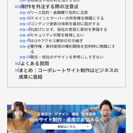
08-g
制作を外注する際の注意点
09
リース契約・長期縛り契約に注意
09-a
ドメインとサーバーの所有権を明確にする
09-b
コンテンツ更新の体制を最初に設計する
09-c
丸投げにせず、自社の意図と素材を準備する
09-d
セキュリティ対策を軽視しない
09-e
SEOやアクセス解析の引き継ぎ
09-f
著作権・素材使用の権利関係を契約時に明確にす
09-g
る
競合・他社のデザインを参考にしすぎない
09-h
よくある質問
10
まとめ｜コーポレートサイト制作はビジネスの
11
成果に直結