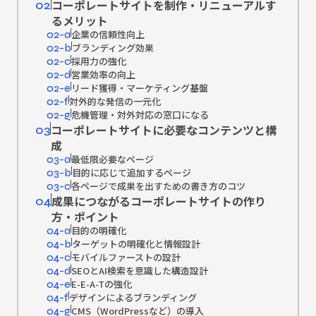
コーポレートサイトを制作・リニューアルす
02
るメリット
企業の信頼性向上
02-a
ブランディング効果
02-b
採用力の強化
02-c
営業効率の向上
02-d
リード獲得・マーケティング基盤
02-e
対外的な発信の一元化
02-f
危機管理・対外対応の窓口になる
02-g
コーポレートサイトに必要なコンテンツと構
03
成
最低限必要なページ
03-a
目的に応じて追加するページ
03-b
各ページで成果を出すための書き方のコツ
03-c
成果につながるコーポレートサイトの作り
04
方・ポイント
目的の明確化
04-a
ターゲットの明確化と情報設計
04-b
モバイルファーストの設計
04-c
SEOとAI検索を意識した構造設計
04-d
E-E-A-Tの強化
04-e
デザインによるブランディング
04-f
CMS（WordPressなど）の導入
04-g