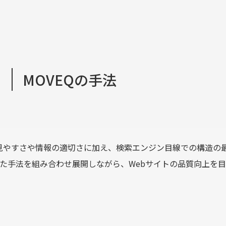
d
M
O
V
E
Q
の
手
法
の見やすさや情報の適切さに加え、検索エンジン目線での構造の
現した手法を組み合わせ展開しながら、Webサイトの品質向上を