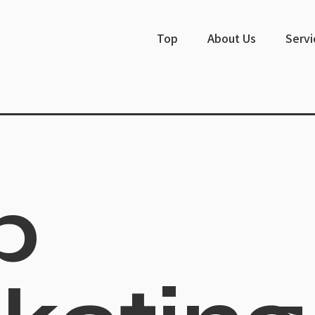
Top
About Us
Servi
b